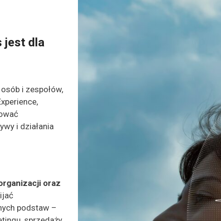
jest dla
 osób i zespołów,
xperience,
pować
ywy i działania
rganizacji oraz
ijać
dnych podstaw –
etingu, sprzedaży