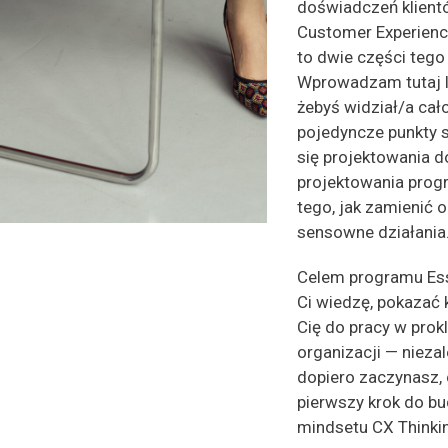
doświadczeń klient
Customer Experienc
to dwie części teg
Wprowadzam tutaj lo
żebyś widział/a cało
pojedyncze punkty s
się projektowania 
projektowania prog
tego, jak zamienić o
sensowne działania
Celem programu Ess
Ci wiedzę, pokazać 
Cię do pracy w prokl
organizacji — niezal
dopiero zaczynasz, 
pierwszy krok do b
mindsetu CX Thinki