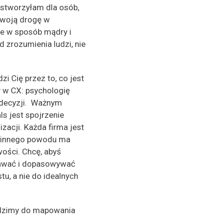
 stworzyłam dla osób,
swoją drogę w
e w sposób mądry i
 zrozumienia ludzi, nie
i Cię przez to, co jest
 w CX: psychologię
 decyzji. Ważnym
s jest spojrzenie
zacji. Każda firma jest
z innego powodu ma
wości. Chcę, abyś
nawać i dopasowywać
tu, a nie do idealnych
dzimy do mapowania