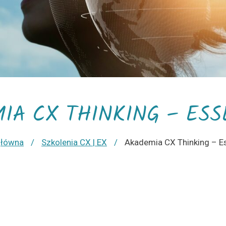
IA CX THINKING – ESS
główna
/
Szkolenia CX | EX
/
Akademia CX Thinking – Es