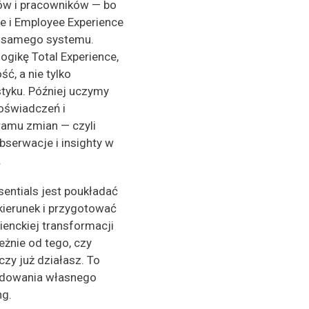
ów i pracowników — bo
e i Employee Experience
o samego systemu.
gikę Total Experience,
ść, a nie tylko
tyku. Później uczymy
doświadczeń i
ramu zmian — czyli
bserwacje i insighty w
.
entials jest poukładać
kierunek i przygotować
ienckiej transformacji
eżnie od tego, czy
czy już działasz. To
udowania własnego
ng.