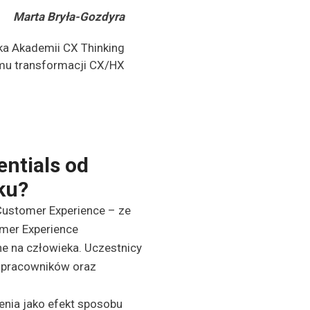
Marta Bryła-Gozdyra
ka Akademii CX Thinking
mu transformacji CX/HX
ntials od
ku?
Customer Experience – ze
mer Experience
e na człowieka. Uczestnicy
 pracowników oraz
enia jako efekt sposobu