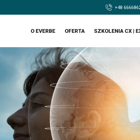
+48 666686
O EVERBE
OFERTA
SZKOLENIA CX | E