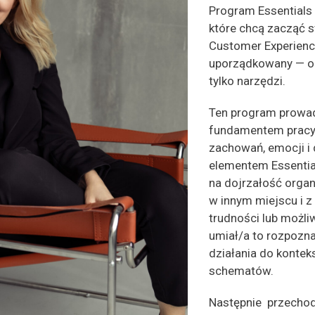
Program Essentials
które chcą zacząć 
Customer Experienc
uporządkowany — od
tylko narzędzi.
Ten program prowadz
fundamentem pracy
zachowań, emocji i
elementem Essential
na dojrzałość organi
w innym miejscu i 
trudności lub możli
umiał/a to rozpoz
działania do konteks
schematów.
Następnie przecho