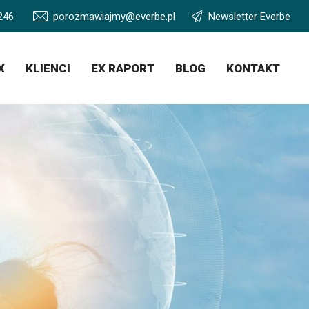
246
porozmawiajmy@everbe.pl
Newsletter Everbe
X
KLIENCI
EX RAPORT
BLOG
KONTAKT