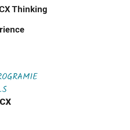
CX Thinking
rience
ROGRAMIE
LS
 CX