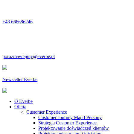
+48 666686246
porozmawiajmy@everbe.pl
Newsletter Everbe
O Everbe
Oferta
Customer Experience
Customer Journey Map I Persony
Strategia Customer Experience
Projektowanie doświadczeń klientów
Projektowanie zmiany i inicjatyw