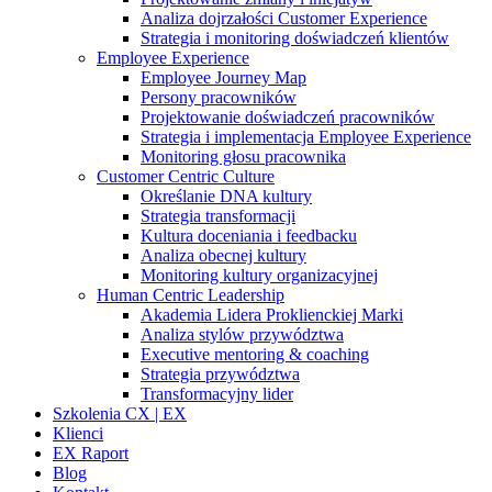
Analiza dojrzałości Customer Experience
Strategia i monitoring doświadczeń klientów
Employee Experience
Employee Journey Map
Persony pracowników
Projektowanie doświadczeń pracowników
Strategia i implementacja Employee Experience
Monitoring głosu pracownika
Customer Centric Culture
Określanie DNA kultury
Strategia transformacji
Kultura doceniania i feedbacku
Analiza obecnej kultury
Monitoring kultury organizacyjnej
Human Centric Leadership
Akademia Lidera Proklienckiej Marki
Analiza stylów przywództwa
Executive mentoring & coaching
Strategia przywództwa
Transformacyjny lider
Szkolenia CX | EX
Klienci
EX Raport
Blog