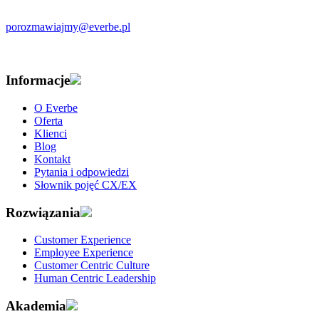
porozmawiajmy@everbe.pl
Informacje
O Everbe
Oferta
Klienci
Blog
Kontakt
Pytania i odpowiedzi
Słownik pojęć CX/EX
Rozwiązania
Customer Experience
Employee Experience
Customer Centric Culture
Human Centric Leadership
Akademia