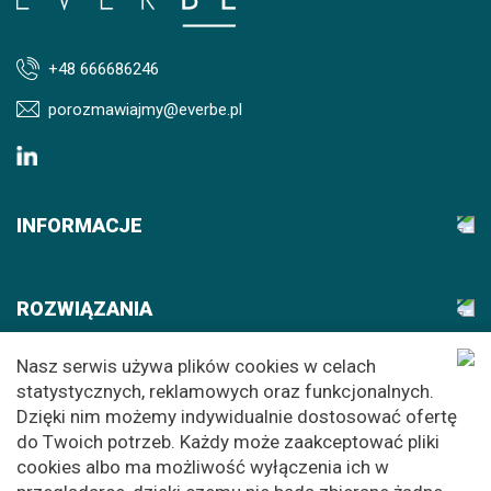
+48 666686246
porozmawiajmy@everbe.pl
INFORMACJE
ROZWIĄZANIA
Nasz serwis używa plików cookies w celach
AKADEMIA
statystycznych, reklamowych oraz funkcjonalnych.
Dzięki nim możemy indywidualnie dostosować ofertę
do Twoich potrzeb. Każdy może zaakceptować pliki
cookies albo ma możliwość wyłączenia ich w
© 2026 EVERBE. All rights reserved