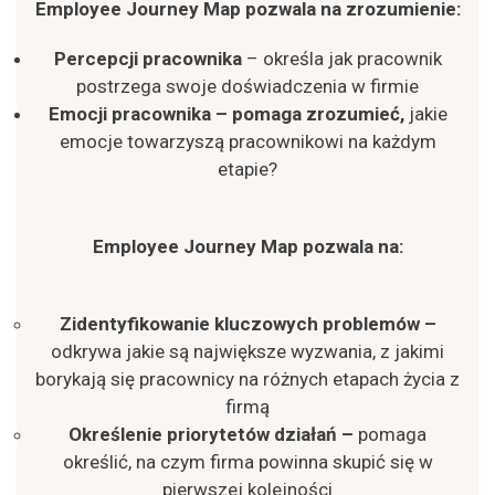
E
mployee
J
ourney
M
ap pozwala na z
rozumienie:
Percepcji pracownika
– określa jak pracownik
postrzega swoje doświadczenia w firmie
Emocji
pracownika –
pomaga zrozumieć
,
jakie
emocje towarzyszą pracownikowi na każdym
etapie?
E
mployee
J
ourney
M
ap p
ozwala na:
Zidentyfikowanie kluczowych problemów
–
odkrywa jakie są największe wyzwania, z jakimi
borykają się pracownicy na różnych etapach życia z
firmą
Określenie priorytetów działań
–
pomaga
określić, na czym firma powinna skupić się w
pierwszej kolejności