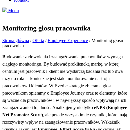
Kontakt
Menu
Monitoring głosu pracownika
Strona główna
/
Oferta
/
Employee Experience
/
Monitoring głosu
pracownika
B
udowanie zadowolenia i zaangażowania pracowników wymaga
ciągłego monitoringu. By budować prokliencką markę, w której
centrum jest pracownik i klient nie wystarczą badania raz lub dwa
razy do roku – konieczne jest stałe monitorowanie nastroju
pracowników i klientów. W Everbe strategię zbierania głosu
pracownikom opieramy o Employee Journey oraz te elementy, które
są ważne dla pracowników i w największy sposób wpływają na ich
zaangażowanie i lojalność. Analizujemy nie tylko
eNPS (Employee
Net Promoter Score)
, ale przede wszystkim te czynniki, które mają
rzeczywisty wpływ na zaangażowanie pracowników. Wskaźnik
wysiłku, jakim jest
Employee Effort Score (EES)
pokazuje jak