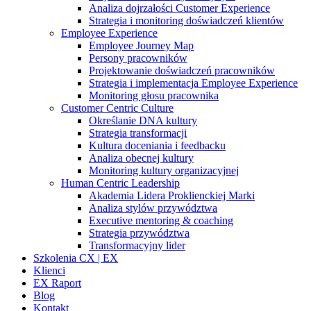
Analiza dojrzałości Customer Experience
Strategia i monitoring doświadczeń klientów
Employee Experience
Employee Journey Map
Persony pracowników
Projektowanie doświadczeń pracowników
Strategia i implementacja Employee Experience
Monitoring głosu pracownika
Customer Centric Culture
Określanie DNA kultury
Strategia transformacji
Kultura doceniania i feedbacku
Analiza obecnej kultury
Monitoring kultury organizacyjnej
Human Centric Leadership
Akademia Lidera Proklienckiej Marki
Analiza stylów przywództwa
Executive mentoring & coaching
Strategia przywództwa
Transformacyjny lider
Szkolenia CX | EX
Klienci
EX Raport
Blog
Kontakt