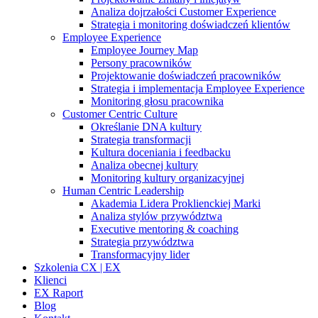
Analiza dojrzałości Customer Experience
Strategia i monitoring doświadczeń klientów
Employee Experience
Employee Journey Map
Persony pracowników
Projektowanie doświadczeń pracowników
Strategia i implementacja Employee Experience
Monitoring głosu pracownika
Customer Centric Culture
Określanie DNA kultury
Strategia transformacji
Kultura doceniania i feedbacku
Analiza obecnej kultury
Monitoring kultury organizacyjnej
Human Centric Leadership
Akademia Lidera Proklienckiej Marki
Analiza stylów przywództwa
Executive mentoring & coaching
Strategia przywództwa
Transformacyjny lider
Szkolenia CX | EX
Klienci
EX Raport
Blog