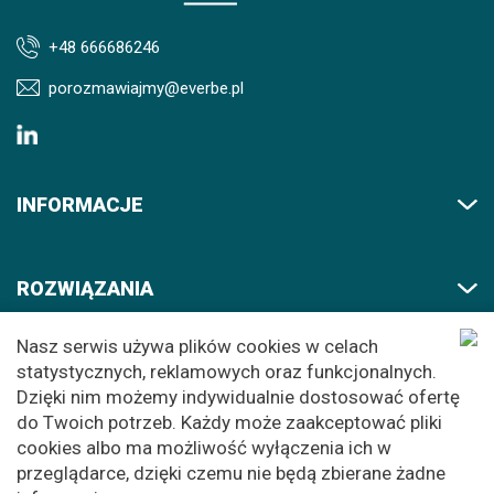
+48 666686246
porozmawiajmy@everbe.pl
INFORMACJE
ROZWIĄZANIA
Nasz serwis używa plików cookies w celach
AKADEMIA
statystycznych, reklamowych oraz funkcjonalnych.
Dzięki nim możemy indywidualnie dostosować ofertę
do Twoich potrzeb. Każdy może zaakceptować pliki
cookies albo ma możliwość wyłączenia ich w
© 2026 EVERBE. All rights reserved
przeglądarce, dzięki czemu nie będą zbierane żadne