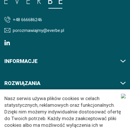
+48 666686246
porozmawiajmy@everbe.pl
INFORMACJE
ROZWIĄZANIA
Nasz serwis używa plików cookies w celach
AKADEMIA
statystycznych, reklamowych oraz funkcjonalnych.
Dzięki nim możemy indywidualnie dostosować ofertę
do Twoich potrzeb. Każdy może zaakceptować pliki
cookies albo ma możliwość wyłączenia ich w
© 2026 EVERBE. All rights reserved